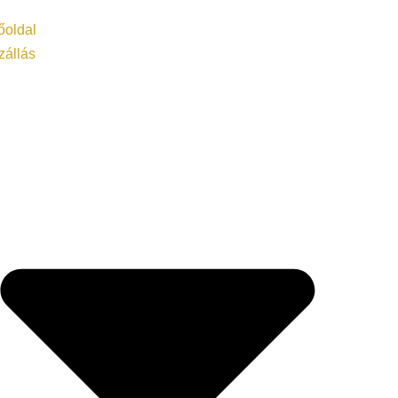
őoldal
zállás