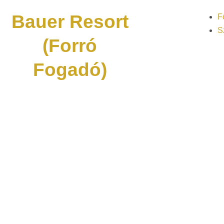
Bauer Resort
F
S
(Forró
Fogadó)